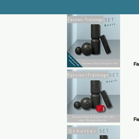
Fa
Fa