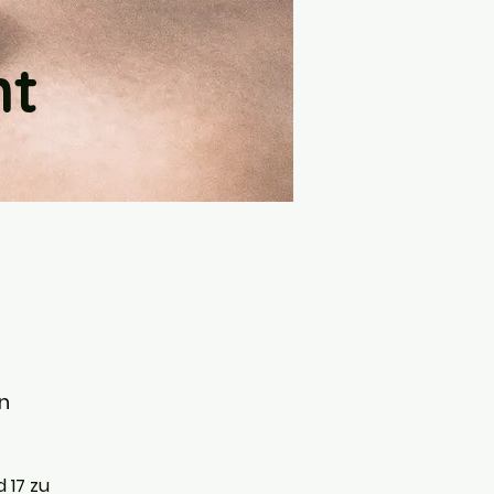
ht
on
 17 zu