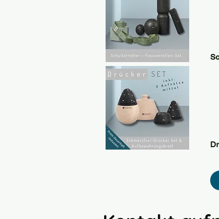
Sc
Dr