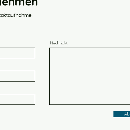
fnehmen
ntaktaufnahme.
Nachricht
Ab