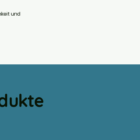
keit und
odukte